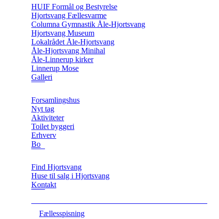
HUIF Formål og Bestyrelse
Hjortsvang Fællesvarme
Columna Gymnastik Åle-Hjortsvang
Hjortsvang Museum
Lokalrådet Åle-Hjortsvang
Åle-Hjortsvang Minihal
Åle-Linnerup kirker
Linnerup Mose
Galleri
Forsamlingshus
Nyt tag
Aktiviteter
Toilet byggeri
Erhverv
Bo
Find Hjortsvang
Huse til salg i Hjortsvang
Kontakt
Fællesspisning